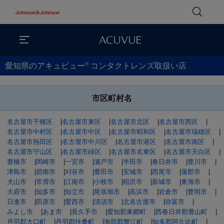
®
愛知県のアキュビュー
コンタクトレンズ取扱い店
市区町村名
名古屋市千種区
|
名古屋市東区
|
名古屋市北区
|
名古屋市西区
|
名古屋市中村区
|
名古屋市中区
|
名古屋市昭和区
|
名古屋市瑞穂区
|
名古屋市熱田区
|
名古屋市中川区
|
名古屋市港区
|
名古屋市南区
|
名古屋市守山区
|
名古屋市緑区
|
名古屋市名東区
|
名古屋市天白区
|
豊橋市
|
岡崎市
|
一宮市
|
瀬戸市
|
半田市
|
春日井市
|
豊川市
|
津島市
|
碧南市
|
刈谷市
|
豊田市
|
安城市
|
西尾市
|
蒲郡市
|
犬山市
|
常滑市
|
江南市
|
小牧市
|
稲沢市
|
新城市
|
東海市
|
大府市
|
知多市
|
知立市
|
尾張旭市
|
高浜市
|
岩倉市
|
豊明市
|
日進市
|
田原市
|
愛西市
|
清須市
|
北名古屋市
|
弥富市
|
みよし市
|
あま市
|
長久手市
|
愛知郡東郷町
|
西春日井郡豊山町
|
丹羽郡大口町
|
丹羽郡扶桑町
|
海部郡蟹江町
|
知多郡阿久比町
|