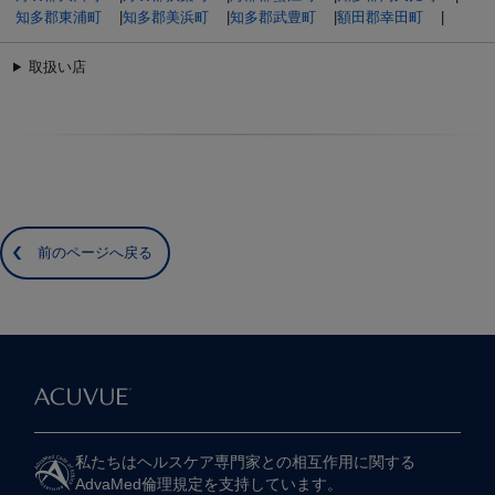
知多郡東浦町
|
知多郡美浜町
|
知多郡武豊町
|
額田郡幸田町
|
取扱い店
前のページへ戻る
私たちは​ヘルスケア専門家との​相互作用に​関する​
AdvaMed倫理規定を​支持しています。