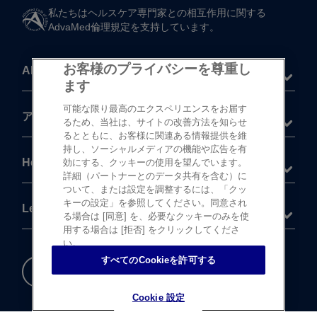
私たちは​ヘルスケア専門家との​相互作用に​関する​
AdvaMed倫理規定を​支持しています。
お客様のプライバシーを尊重し
About
ます
可能な限り最高のエクスペリエンスをお届す
®
アキュビュー
製品
るため、当社は、サイトの改善方法を知らせ
るとともに、お客様に関連ある情報提供を維
持し、ソーシャルメディアの機能や広告を有
Help
効にする、クッキーの使用を望んでいます。
詳細（パートナーとのデータ共有を含む）に
ついて、または設定を調整するには、「クッ
キーの設定」を参照してください。同意され
Legal
る場合は [同意] を、必要なクッキーのみを使
用する場合は [拒否] をクリックしてくださ
い。
すべてのCookieを許可する
重要な​安全情報
Cookie 設定
Cookie 設定