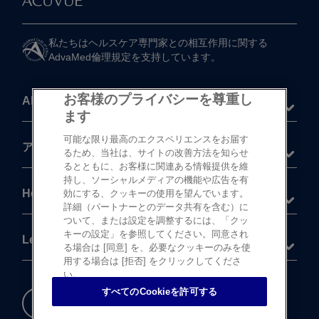
私たちは​ヘルスケア専門家との​相互作用に​関する​
AdvaMed倫理規定を​支持しています。
お客様のプライバシーを尊重し
About
ます
可能な限り最高のエクスペリエンスをお届す
®
アキュビュー
製品
るため、当社は、サイトの改善方法を知らせ
るとともに、お客様に関連ある情報提供を維
持し、ソーシャルメディアの機能や広告を有
Help
効にする、クッキーの使用を望んでいます。
詳細（パートナーとのデータ共有を含む）に
ついて、または設定を調整するには、「クッ
キーの設定」を参照してください。同意され
Legal
る場合は [同意] を、必要なクッキーのみを使
用する場合は [拒否] をクリックしてくださ
い。
すべてのCookieを許可する
重要な​安全情報
Cookie 設定