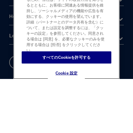
るとともに、お客様に関連ある情報提供を維
持し、ソーシャルメディアの機能や広告を有
Help
効にする、クッキーの使用を望んでいます。
詳細（パートナーとのデータ共有を含む）に
ついて、または設定を調整するには、「クッ
キーの設定」を参照してください。同意され
Legal
る場合は [同意] を、必要なクッキーのみを使
用する場合は [拒否] をクリックしてくださ
い。
すべてのCookieを許可する
重要な​安全情報
Cookie 設定
Cookie 設定
®
©
登録商標
Johnson & Johnson K.K. 1997-2026
この​サイトならびに​サイト内の​コンテンツは、​
ジョンソン・ エンド・ ジョンソン株式会社 ビジョンケア
カンパニーに​よって、​日本国内向けに​制作・ ​
運営されています。