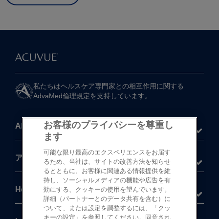
私たちは​ヘルスケア専門家との​相互作用に​関する​
AdvaMed倫理規定を​支持しています。
お客様のプライバシーを尊重し
About
ます
可能な限り最高のエクスペリエンスをお届す
®
アキュビュー
製品
るため、当社は、サイトの改善方法を知らせ
るとともに、お客様に関連ある情報提供を維
持し、ソーシャルメディアの機能や広告を有
Help
効にする、クッキーの使用を望んでいます。
詳細（パートナーとのデータ共有を含む）に
ついて、または設定を調整するには、「クッ
キーの設定」を参照してください。同意され