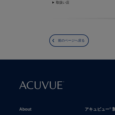
取扱い店
前のページへ戻る
®
About
アキュビュー