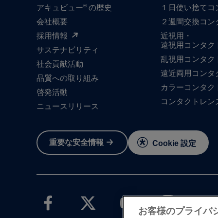
®
アキュビュー
の歴史
１日​使い捨て​
会社概要
２週間交換コン
採用情報
近視用・
遠視用コンタク
サステナビリティ
乱視用コンタク
社会貢献活動
遠近両用コンタ
品質への​取り組み
カラーコンタク
啓発活動
コンタクトレン
ニュースリリース
重要な​安全情報
Cookie 設定
お客様のプライバ