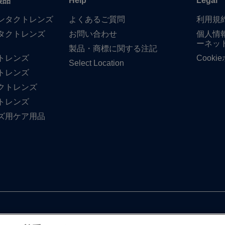
製品
Help
Legal
​コンタクトレンズ
よく​ある​ご質問
利用規
タクトレンズ
お問い​合わせ
個人情
ーネッ
製品・商標に​関する​注記
トレンズ
Cook
Select Location
トレンズ
クトレンズ
トレンズ
ズ用ケア用品