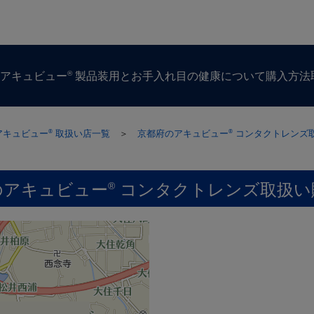
®
ズ
アキュビュー
製品
装用とお手入れ
目の​健康に​ついて
購入方​法
アキュビュー
取扱い店一覧
＞
京都府のアキュビュー
コンタクトレンズ
®
®
のアキュビュー
コンタクトレンズ取扱い
®