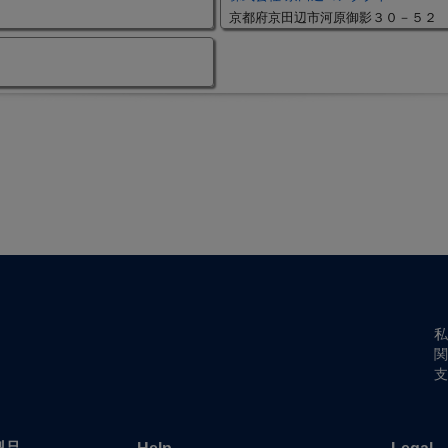
京都府京田辺市河原御影３０－５２
私
関
支