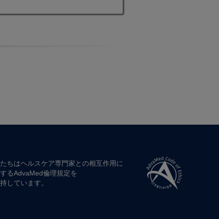
たちは​ヘルスケア専門家との​相互作用に​
する​AdvaMed倫理規定を​
持しています。