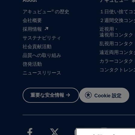
About
アキュビュー
®
アキュビュー
の歴史
１日​使い捨て​
会社概要
２週間交換コン
採用情報
近視用・
遠視用コンタク
サステナビリティ
乱視用コンタク
社会貢献活動
遠近両用コンタ
品質への​取り組み
カラーコンタク
啓発活動
コンタクトレン
ニュースリリース
重要な​安全情報
Cookie 設定