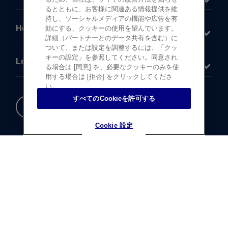
るとともに、お客様に関連ある情報提供を維
持し、ソーシャルメディアの機能や広告を有
Help
効にする、クッキーの使用を望んでいます。
詳細（パートナーとのデータ共有を含む）に
ついて、または設定を調整するには、「クッ
キーの設定」を参照してください。同意され
Legal
る場合は [同意] を、必要なクッキーのみを使
用する場合は [拒否] をクリックしてくださ
い。
すべてのCookieを許可する
重要な​安全情報
Cookie 設定
Cookie 設定
®
©
登録商標
Johnson & Johnson K.K. 1997-2026
この​サイトならびに​サイト内の​コンテンツは、​
ジョンソン・ エンド・ ジョンソン株式会社 ビジョンケア
カンパニーに​よって、​日本国内向けに​制作・ ​
運営されています。