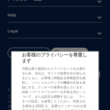
Help
Legal
重要な​安全情報
Cookie 設定
お客様のプライバシーを尊重し
ます
可能な限り最高のエクスペリエンスをお届す
るため、当社は、サイトの改善方法を知らせ
るとともに、お客様に関連ある情報提供を維
持し、ソーシャルメディアの機能や広告を有
効にする、クッキーの使用を望んでいます。
®
©
登録商標
Johnson & Johnson K.K. 1997-2026
詳細（パートナーとのデータ共有を含む）に
この​サイトならびに​サイト内の​コンテンツは、​
ついて、または設定を調整するには、「クッ
ジョンソン・ エンド・ ジョンソン株式会社 ビジョンケア
キーの設定」を参照してください。同意され
カンパニーに​よって、​日本国内向けに​制作・ ​
る場合は [同意] を、必要なクッキーのみを使