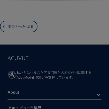
前のページへ戻る
私たちは​ヘルスケア専門家との​相互作用に​関する​
AdvaMed倫理規定を​支持しています。
About
®
アキュビュー
製品