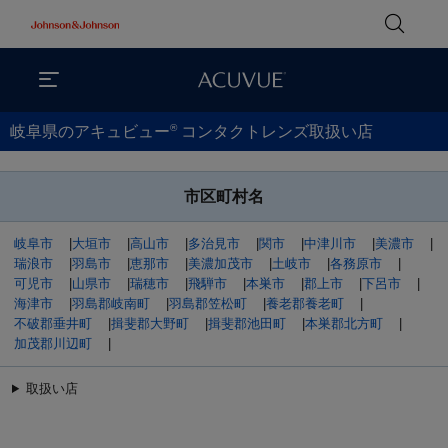
®
岐阜県のアキュビュー
コンタクトレンズ取扱い店
市区町村名
岐阜市
|
大垣市
|
高山市
|
多治見市
|
関市
|
中津川市
|
美濃市
|
瑞浪市
|
羽島市
|
恵那市
|
美濃加茂市
|
土岐市
|
各務原市
|
可児市
|
山県市
|
瑞穂市
|
飛騨市
|
本巣市
|
郡上市
|
下呂市
|
海津市
|
羽島郡岐南町
|
羽島郡笠松町
|
養老郡養老町
|
不破郡垂井町
|
揖斐郡大野町
|
揖斐郡池田町
|
本巣郡北方町
|
加茂郡川辺町
|
取扱い店