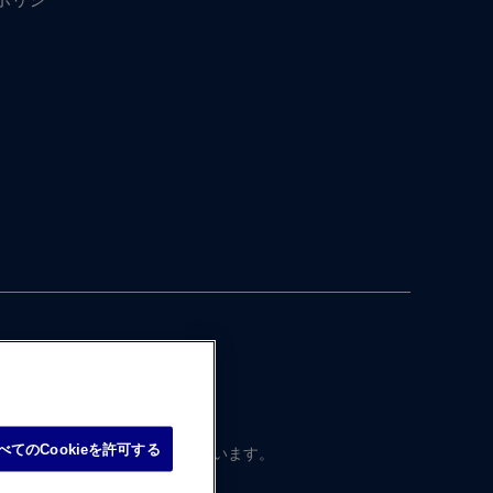
べてのCookieを許可する
本国内向けに​制作・ ​運営されています。