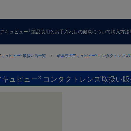
®
ズ
アキュビュー
製品
装用とお手入れ
目の​健康に​ついて
購入方​法
アキュビュー
取扱い店一覧
＞
岐阜県のアキュビュー
コンタクトレンズ
®
®
アキュビュー
コンタクトレンズ取扱い販
®