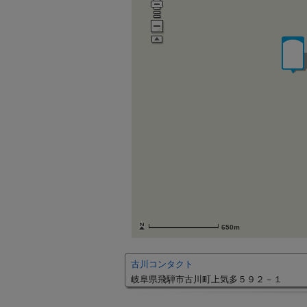
650m
古川コンタクト
岐阜県飛騨市古川町上気多５９２－１