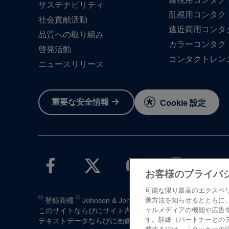
サステナビリティ
乱視用コンタク
社会貢献活動
遠近両用コンタ
品質への​取り組み
カラーコンタク
啓発活動
コンタクトレン
ニュースリリース
重要な​安全情報
Cookie 設定
お客様のプライバ
可能な限り最高のエクスペ
®
©
登録商標
Johnson & Johnson K.K. 1997-2026
善方法を知らせるとともに
ャルメディアの機能や広告
この​サイトならびに​サイト内の​コンテンツは、​ジョンソン
す。詳細（パートナーとの
テキストデータならびに​画像データの​無断転載は​お断り​い