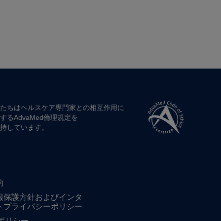
たちは​ヘルスケア専門家との​相互作用に​
する​AdvaMed倫理規定を​
持しています。
約
報保護方針およびインタ
トプライバシーポリシー
ieポリシー