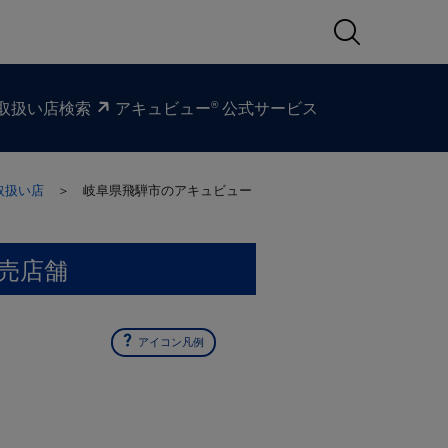
®
取扱い​店検索
アキュビュー
公式サービス
取扱い店
＞ 岐阜県飛騨市の
アキュビュー
売店舗
アイコン凡例