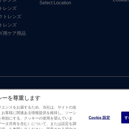
Select Location
トレンズ
クトレンズ
トレンズ
ズ用ケア用品
シーを尊重します
リエンスをお届するため、当社は、サイトの改
、お客様に関連ある情報提供を維持し、ソーシ
Cookie 設定
す
を有効にする、クッキーの使用を望んでいま
・ エンド・ ジョンソン株式会社 ビジョンケア カンパニーに​よって、​日
データ共有を含む）について、または設定を調
たします。