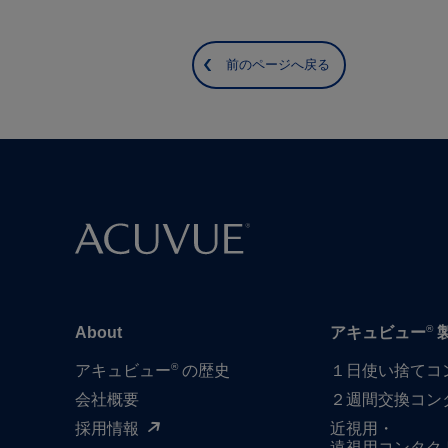
前のページへ戻る
®
About
アキュビュー
®
アキュビュー
の歴史
１日​使い捨て​
会社概要
２週間交換コン
採用情報
近視用・
遠視用コンタク