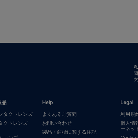
私
関
支
製品
Help
Legal
​コンタクトレンズ
よく​ある​ご質問
利用規
タクトレンズ
お問い​合わせ
個人情
ーネッ
製品・商標に​関する​注記
トレンズ
Cook