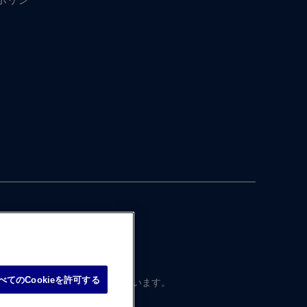
べてのCookieを許可する
本国内向けに​制作・ ​運営されています。