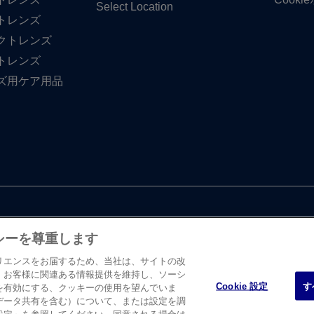
Select Location
トレンズ
クトレンズ
トレンズ
ズ用ケア用品
シーを尊重します
リエンスをお届するため、当社は、サイトの改
、お客様に関連ある情報提供を維持し、ソーシ
Cookie 設定
す
を有効にする、クッキーの使用を望んでいま
・ エンド・ ジョンソン株式会社 ビジョンケア カンパニーに​よって、​日
データ共有を含む）について、または設定を調
たします。