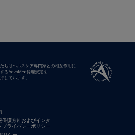
たちは​ヘルスケア専門家との​相互作用に​
する​AdvaMed倫理規定を​
持しています。
約
報保護方針およびインタ
トプライバシーポリシー
ieポリシー