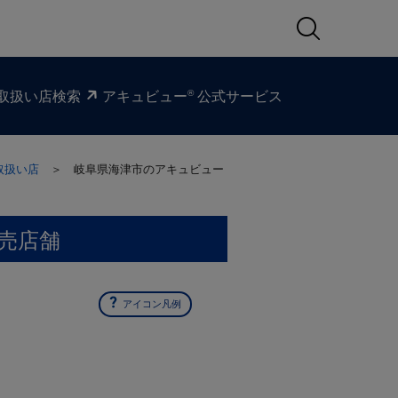
®
取扱い​店検索
アキュビュー
公式サービス
取扱い店
＞ 岐阜県海津市の
アキュビュー
売店舗
アイコン凡例