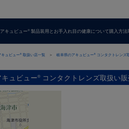
®
ズ
アキュビュー
製品
装用とお手入れ
目の​健康に​ついて
購入方​法
アキュビュー
取扱い店一覧
＞
岐阜県のアキュビュー
コンタクトレンズ
®
®
アキュビュー
コンタクトレンズ取扱い販
®