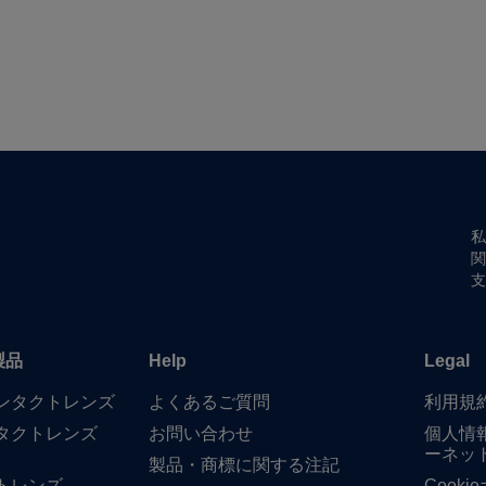
私
関
支
製品
Help
Legal
​コンタクトレンズ
よく​ある​ご質問
利用規
タクトレンズ
お問い​合わせ
個人情
ーネッ
製品・商標に​関する​注記
トレンズ
Cook