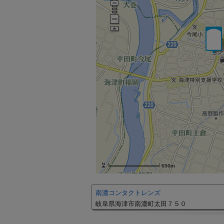
650m
南濃コンタクトレンズ
岐阜県海津市南濃町太田７５０