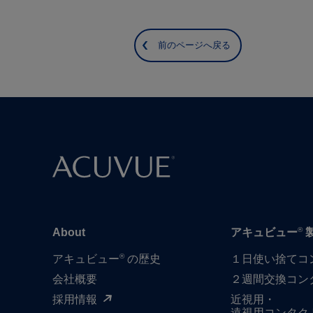
前のページへ戻る
®
About
アキュビュー
®
アキュビュー
の歴史
１日​使い捨て​
会社概要
２週間交換コン
採用情報
近視用・
遠視用コンタク