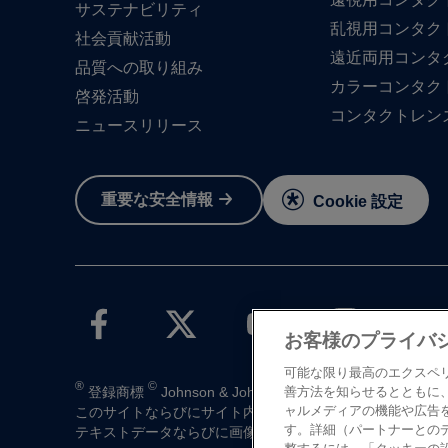
サステナビリティ
乱視用コンタク
社会貢献活動
遠近両用コンタ
品質への​取り組み
カラーコンタク
啓発活動
コンタクトレン
ニュースリリース
重要な​安全情報
Cookie 設定
お客様のプライバ
可能な限り最高のエクスペ
®
©
登録商標
Johnson & Johnson K.K. 1997-2026
善方法を知らせるとともに
ャルメディアの機能や広告
この​サイトならびに​サイト内の​コンテンツは、​ジョンソン
す。詳細（パートナーとの
テキストデータならびに​画像データの​無断転載は​お断り​い