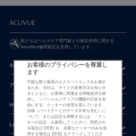
私たちは​ヘルスケア専門家との​相互作用に​関する​
AdvaMed倫理規定を​支持しています。
お客様のプライバシーを尊重し
About
ます
可能な限り最高のエクスペリエンスをお届す
®
アキュビュー
製品
るため、当社は、サイトの改善方法を知らせ
るとともに、お客様に関連ある情報提供を維
持し、ソーシャルメディアの機能や広告を有
Help
効にする、クッキーの使用を望んでいます。
詳細（パートナーとのデータ共有を含む）に
ついて、または設定を調整するには、「クッ
キーの設定」を参照してください。同意され
Legal
る場合は [同意] を、必要なクッキーのみを使
用する場合は [拒否] をクリックしてくださ