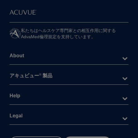
私たちは​ヘルスケア専門家との​相互作用に​関する​
AdvaMed倫理規定を​支持しています。
About
®
アキュビュー
製品
Help
Legal