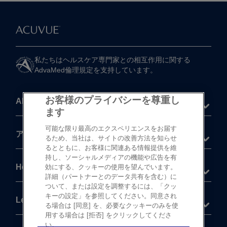
私たちは​ヘルスケア専門家との​相互作用に​関する​
AdvaMed倫理規定を​支持しています。
お客様のプライバシーを尊重し
About
ます
可能な限り最高のエクスペリエンスをお届す
®
アキュビュー
製品
るため、当社は、サイトの改善方法を知らせ
るとともに、お客様に関連ある情報提供を維
持し、ソーシャルメディアの機能や広告を有
Help
効にする、クッキーの使用を望んでいます。
詳細（パートナーとのデータ共有を含む）に
ついて、または設定を調整するには、「クッ
キーの設定」を参照してください。同意され
Legal
る場合は [同意] を、必要なクッキーのみを使
用する場合は [拒否] をクリックしてくださ
い。