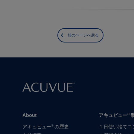
前のページへ戻る
®
About
アキュビュー
®
アキュビュー
の歴史
１日​使い捨て​