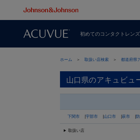
初めての​コンタクトレン
ホーム
＞
取扱い店検索
＞
都道府県
山口県のアキュビュ
下関市
|
宇部市
|
山口市
|
萩市
|
防
取扱い店