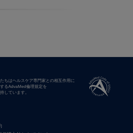
たちは​ヘルスケア専門家との​相互作用に​
する​AdvaMed倫理規定を​
持しています。
約