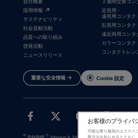
会社概要
２週間交換コン
採用情報
近視用・
遠視用コンタク
サステナビリティ
乱視用コンタク
社会貢献活動
遠近両用コンタ
品質への​取り組み
カラーコンタク
啓発活動
コンタクトレン
ニュースリリース
重要な​安全情報
Cookie 設定
お客様のプライバ
可能な限り最高のエクスペ
®
©
登録商標
Johnson & Johnson K.K. 1997-2026
善方法を知らせるとともに