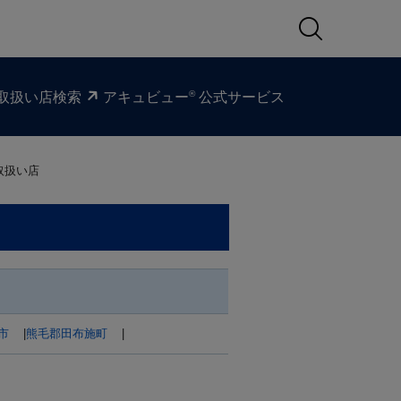
®
取扱い​店検索
アキュビュー
公式サービス
取扱い店
市
|
熊毛郡田布施町
|