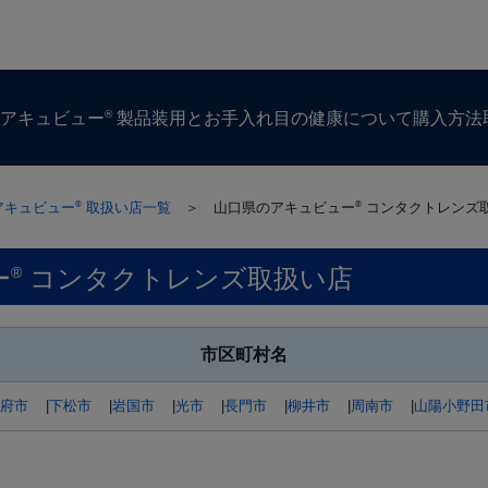
®
ズ
アキュビュー
製品
装用とお手入れ
目の​健康に​ついて
購入方​法
アキュビュー
取扱い店一覧
＞
山口県のアキュビュー
コンタクトレンズ
®
®
ー
コンタクトレンズ取扱い店
®
市区町村名
府市
|
下松市
|
岩国市
|
光市
|
長門市
|
柳井市
|
周南市
|
山陽小野田