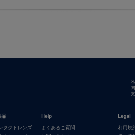
私
関
支
製品
Help
Legal
​コンタクトレンズ
よく​ある​ご質問
利用規