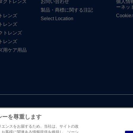
タクトレンズ
お問い​合わせ
個人情
ーネッ
製品・商標に​関する​注記
トレンズ
Cook
Select Location
トレンズ
クトレンズ
トレンズ
ズ用ケア用品
シーを尊重します
リエンスをお届するため、当社は、サイトの改
、お客様に関連ある情報提供を維持し、ソーシ