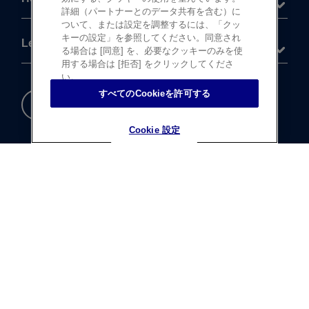
詳細（パートナーとのデータ共有を含む）に
ついて、または設定を調整するには、「クッ
キーの設定」を参照してください。同意され
Legal
る場合は [同意] を、必要なクッキーのみを使
用する場合は [拒否] をクリックしてくださ
い。
すべてのCookieを許可する
重要な​安全情報
Cookie 設定
Cookie 設定
®
©
登録商標
Johnson & Johnson K.K. 1997-2026
この​サイトならびに​サイト内の​コンテンツは、​
ジョンソン・ エンド・ ジョンソン株式会社 ビジョンケア
カンパニーに​よって、​日本国内向けに​制作・ ​
運営されています。
テキストデータならびに​画像データの​無断転載は​お断り​
いたします。