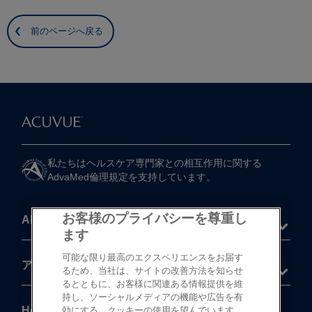
前のページへ戻る
私たちは​ヘルスケア専門家との​相互作用に​関する​
AdvaMed倫理規定を​支持しています。
お客様のプライバシーを尊重し
About
ます
可能な限り最高のエクスペリエンスをお届す
®
アキュビュー
製品
るため、当社は、サイトの改善方法を知らせ
るとともに、お客様に関連ある情報提供を維
持し、ソーシャルメディアの機能や広告を有
Help
効にする、クッキーの使用を望んでいます。