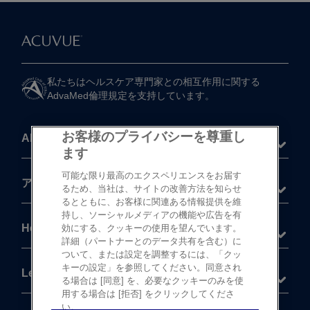
私たちは​ヘルスケア専門家との​相互作用に​関する​
AdvaMed倫理規定を​支持しています。
お客様のプライバシーを尊重し
About
ます
可能な限り最高のエクスペリエンスをお届す
®
アキュビュー
製品
るため、当社は、サイトの改善方法を知らせ
るとともに、お客様に関連ある情報提供を維
持し、ソーシャルメディアの機能や広告を有
Help
効にする、クッキーの使用を望んでいます。
詳細（パートナーとのデータ共有を含む）に
ついて、または設定を調整するには、「クッ
キーの設定」を参照してください。同意され
Legal
る場合は [同意] を、必要なクッキーのみを使
用する場合は [拒否] をクリックしてくださ
い。