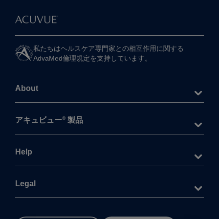
私たちは​ヘルスケア専門家との​相互作用に​関する​
AdvaMed倫理規定を​支持しています。
About
®
アキュビュー
製品
Help
Legal