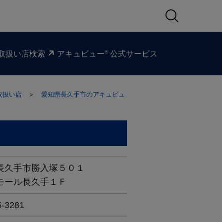
®
取扱い​店検索
アキュビュー
公式サービス
取扱い店
＞
愛知県長久手市のアキュビュ
長久手市勝入塚５０１
モール長久手１Ｆ
5-3281