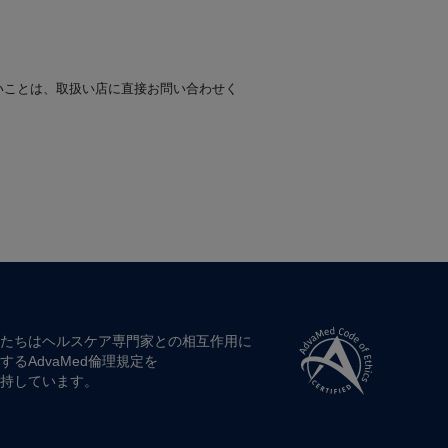
いことは、取扱い店に直接お問い合わせく
たちは​ヘルスケア専門家との​相互作用に​
する​AdvaMed倫理規定を​
持しています。