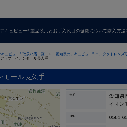
®
ズ
アキュビュー
製品
装用とお手入れ
目の​健康に​ついて
購入方​法
アキュビュー
取扱い店一覧
＞
愛知県のアキュビュー
コンタクトレンズ
®
®
トアップ イオンモール長久手
ンモール長久手
住所
愛知県
イオン
TEL
0561-6