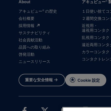
®
About
アキュビュー
®
アキュビュー
の歴史
１日​使い捨て​
会社概要
２週間交換コン
採用情報
近視用・
遠視用コンタク
サステナビリティ
乱視用コンタク
社会貢献活動
遠近両用コンタ
品質への​取り組み
カラーコンタク
啓発活動
コンタクトレン
ニュースリリース
重要な​安全情報
Cookie 設定