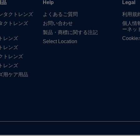
製品
Help
Legal
​コンタクトレンズ
よく​ある​ご質問
利用規
タクトレンズ
お問い​合わせ
個人情
ーネッ
製品・商標に​関する​注記
トレンズ
Cook
Select Location
トレンズ
クトレンズ
トレンズ
ズ用ケア用品