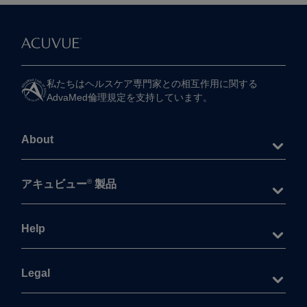
私たちは​ヘルスケア専門家との​相互作用に​関する​
AdvaMed倫理規定を​支持しています。
About
®
アキュビュー
製品
Help
Legal