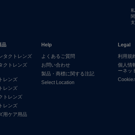
私
関
支
製品
Help
Legal
​コンタクトレンズ
よく​ある​ご質問
利用規
タクトレンズ
お問い​合わせ
個人情
ーネッ
製品・商標に​関する​注記
トレンズ
Cook
Select Location
トレンズ
クトレンズ
トレンズ
ズ用ケア用品