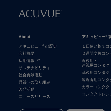
®
About
アキュビュー
®
アキュビュー
の歴史
１日​使い捨て​
会社概要
２週間交換コン
採用情報
近視用・
遠視用コンタク
サステナビリティ
乱視用コンタク
社会貢献活動
遠近両用コンタ
品質への​取り組み
カラーコンタク
啓発活動
コンタクトレン
ニュースリリース