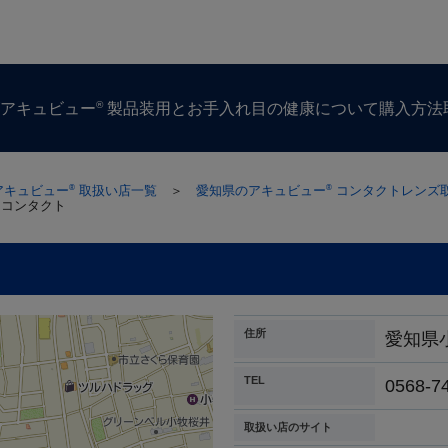
®
ズ
アキュビュー
製品
装用とお手入れ
目の​健康に​ついて
購入方​法
アキュビュー
取扱い店一覧
＞
愛知県のアキュビュー
コンタクトレンズ
®
®
イコンタクト
住所
愛知県
TEL
0568-7
取扱い店のサイト