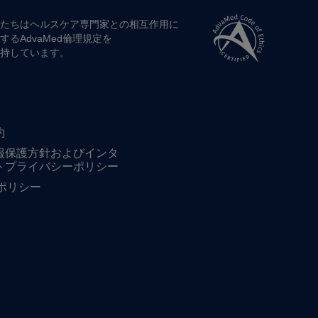
たちは​ヘルスケア専門家との​相互作用に​
する​AdvaMed倫理規定を​
持しています。
約
報保護方針およびインタ
トプライバシーポリシー
ieポリシー