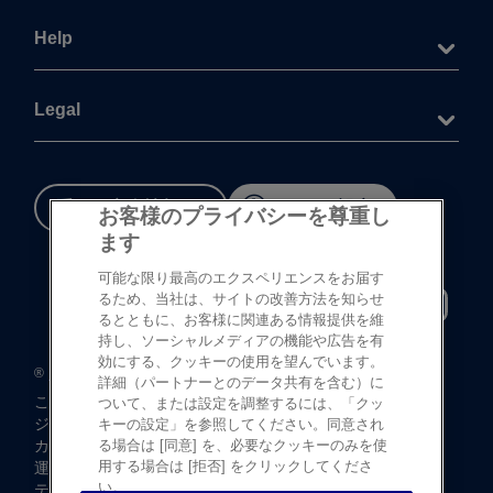
Help
Legal
重要な​安全情報
Cookie 設定
お客様のプライバシーを尊重し
ます
可能な限り最高のエクスペリエンスをお届す
るため、当社は、サイトの改善方法を知らせ
るとともに、お客様に関連ある情報提供を維
持し、ソーシャルメディアの機能や広告を有
効にする、クッキーの使用を望んでいます。
®
©
登録商標
Johnson & Johnson K.K. 1997-2026
詳細（パートナーとのデータ共有を含む）に
この​サイトならびに​サイト内の​コンテンツは、​
ついて、または設定を調整するには、「クッ
ジョンソン・ エンド・ ジョンソン株式会社 ビジョンケア
キーの設定」を参照してください。同意され
カンパニーに​よって、​日本国内向けに​制作・ ​
る場合は [同意] を、必要なクッキーのみを使
用する場合は [拒否] をクリックしてくださ
運営されています。
い。
テキストデータならびに​画像データの​無断転載は​お断り​