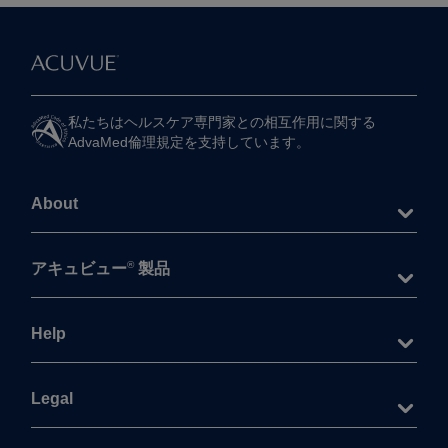
私たちは​ヘルスケア専門家との​相互作用に​関する​
AdvaMed倫理規定を​支持しています。
About
®
アキュビュー
製品
Help
Legal