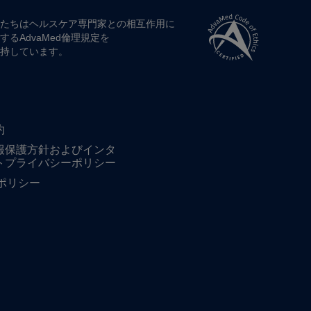
たちは​ヘルスケア専門家との​相互作用に​
する​AdvaMed倫理規定を​
持しています。
約
報保護方針およびインタ
トプライバシーポリシー
ieポリシー