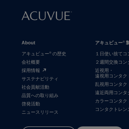
®
About
アキュビュー
®
アキュビュー
の歴史
１日​使い捨て​
会社概要
２週間交換コン
採用情報
近視用・
遠視用コンタク
サステナビリティ
乱視用コンタク
社会貢献活動
遠近両用コンタ
品質への​取り組み
カラーコンタク
啓発活動
コンタクトレン
ニュースリリース