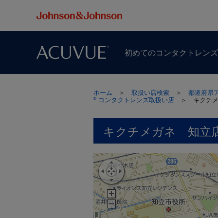
初めての​コンタクトレン
ホーム
＞
取扱い店検索
＞
都道府県
コンタクトレンズ取扱い店
＞
キクチ
®
キクチメガネ 知立