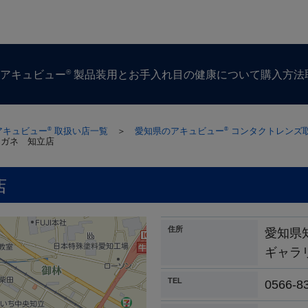
®
ズ
アキュビュー
製品
装用とお手入れ
目の​健康に​ついて
購入方​法
アキュビュー
取扱い店一覧
＞
愛知県のアキュビュー
コンタクトレンズ
®
®
メガネ 知立店
店
住所
愛知県
ギャラ
TEL
0566-8