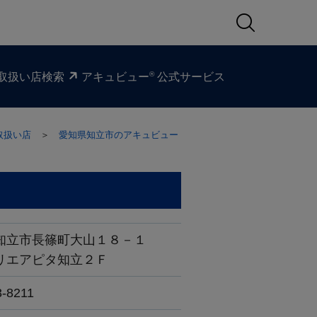
®
取扱い​店検索
アキュビュー
公式サービス
取扱い店
＞
愛知県知立市のアキュビュー
知立市長篠町大山１８－１
リエアピタ知立２Ｆ
3-8211