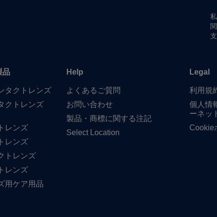
私
関
支
製品
Help
Legal
​コンタクトレンズ
よく​ある​ご質問
利用規
タクトレンズ
お問い​合わせ
個人情
ーネッ
製品・商標に​関する​注記
トレンズ
Cook
Select Location
トレンズ
クトレンズ
トレンズ
ズ用ケア用品