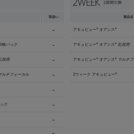
取扱い
製品名
アキュビュー
オアシス
®
®
90枚パック
アキュビュー
オアシス
乱視用
®
®
乱視用
アキュビュー
オアシス
マルチフ
®
®
マルチフォーカル
2ウィーク アキュビュー
®
パック