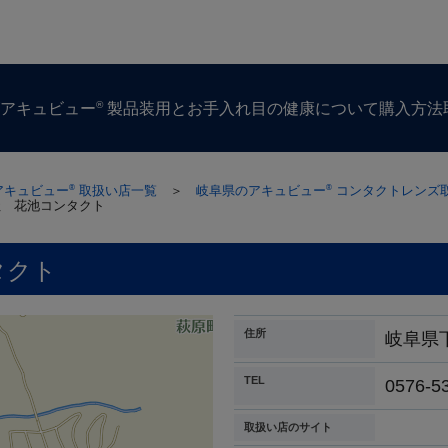
®
ズ
アキュビュー
製品
装用とお手入れ
目の​健康に​ついて
購入方​法
アキュビュー
取扱い店一覧
＞
岐阜県のアキュビュー
コンタクトレンズ
®
®
社 花池コンタクト
タクト
住所
岐阜県
TEL
0576-5
取扱い店のサイト