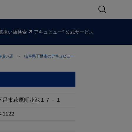
®
取扱い​店検索
アキュビュー
公式サービス
取扱い店
＞
岐阜県下呂市のアキュビュー
下呂市萩原町花池１７－１
3-1122