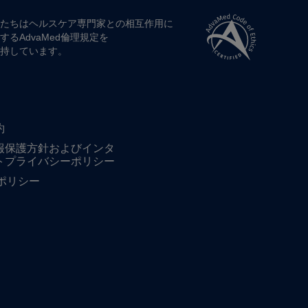
たちは​ヘルスケア専門家との​相互作用に​
する​AdvaMed倫理規定を​
持しています。
約
報保護方針およびインタ
トプライバシーポリシー
ieポリシー