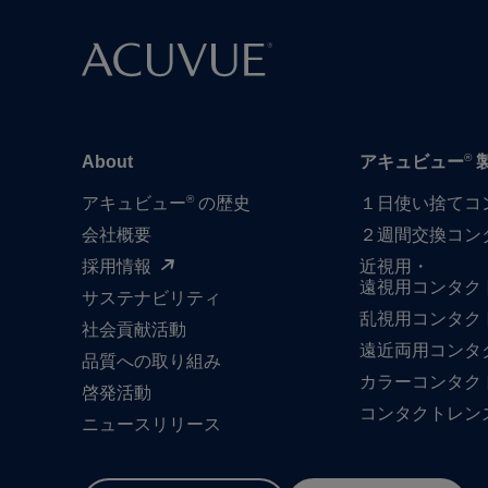
®
About
アキュビュー
®
アキュビュー
の歴史
１日​使い捨て​
会社概要
２週間交換コン
採用情報
近視用・
遠視用コンタク
サステナビリティ
乱視用コンタク
社会貢献活動
遠近両用コンタ
品質への​取り組み
カラーコンタク
啓発活動
コンタクトレン
ニュースリリース