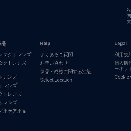
私
関
支
製品
Help
Legal
​コンタクトレンズ
よく​ある​ご質問
利用規
タクトレンズ
お問い​合わせ
個人情
ーネッ
製品・商標に​関する​注記
トレンズ
Cook
Select Location
トレンズ
クトレンズ
トレンズ
ズ用ケア用品