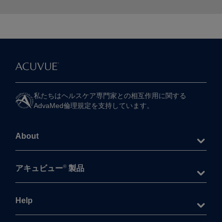
私たちは​ヘルスケア専門家との​相互作用に​関する​
AdvaMed倫理規定を​支持しています。
About
®
アキュビュー
製品
Help