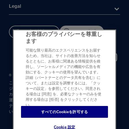
Legal
重要な​安全情報
Cookie 設定
お客様のプライバシーを尊重し
ます
可能な限り最高のエクスペリエンスをお届す
るため、当社は、サイトの改善方法を知らせ
るとともに、お客様に関連ある情報提供を維
持し、ソーシャルメディアの機能や広告を有
効にする、クッキーの使用を望んでいます。
®
©
登録商標
Johnson & Johnson K.K. 1997-2026
詳細（パートナーとのデータ共有を含む）に
この​サイトならびに​サイト内の​コンテンツは、​
ついて、または設定を調整するには、「クッ
ジョンソン・ エンド・ ジョンソン株式会社 ビジョンケア
キーの設定」を参照してください。同意され
カンパニーに​よって、​日本国内向けに​制作・ ​
る場合は [同意] を、必要なクッキーのみを使
用する場合は [拒否] をクリックしてくださ
運営されています。
い。
テキストデータならびに​画像データの​無断転載は​お断り​
いたします。
すべてのCookieを許可する
Cookie 設定