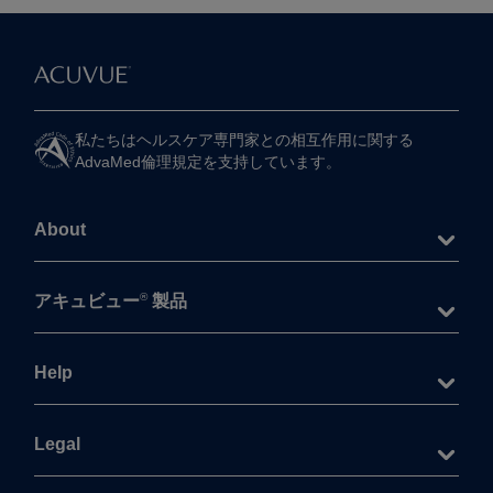
私たちは​ヘルスケア専門家との​相互作用に​関する​
AdvaMed倫理規定を​支持しています。
About
®
アキュビュー
製品
Help
Legal