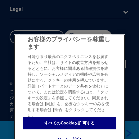
Legal
重要な​安全情報
Cookie 設定
お客様のプライバシーを尊重し
ます
可能な限り最高のエクスペリエンスをお届す
るため、当社は、サイトの改善方法を知らせ
るとともに、お客様に関連ある情報提供を維
持し、ソーシャルメディアの機能や広告を有
効にする、クッキーの使用を望んでいます。
®
©
登録商標
Johnson & Johnson K.K. 1997-2026
詳細（パートナーとのデータ共有を含む）に
この​サイトならびに​サイト内の​コンテンツは、​
ついて、または設定を調整するには、「クッ
ジョンソン・ エンド・ ジョンソン株式会社 ビジョンケア
キーの設定」を参照してください。同意され
カンパニーに​よって、​日本国内向けに​制作・ ​
る場合は [同意] を、必要なクッキーのみを使
用する場合は [拒否] をクリックしてくださ
運営されています。
い。
テキストデータならびに​画像データの​無断転載は​お断り​
いたします。
すべてのCookieを許可する
豊川市のお店の情報を見る