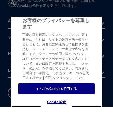
私たちは​ヘルスケア専門家との​相互作用に​関する​
AdvaMed倫理規定を​支持しています。
お客様のプライバシーを尊重し
About
ます
可能な限り最高のエクスペリエンスをお届す
®
アキュビュー
製品
るため、当社は、サイトの改善方法を知らせ
るとともに、お客様に関連ある情報提供を維
持し、ソーシャルメディアの機能や広告を有
Help
効にする、クッキーの使用を望んでいます。
詳細（パートナーとのデータ共有を含む）に
ついて、または設定を調整するには、「クッ
キーの設定」を参照してください。同意され
Legal
る場合は [同意] を、必要なクッキーのみを使
用する場合は [拒否] をクリックしてくださ
い。
すべてのCookieを許可する
重要な​安全情報
Cookie 設定
Cookie 設定