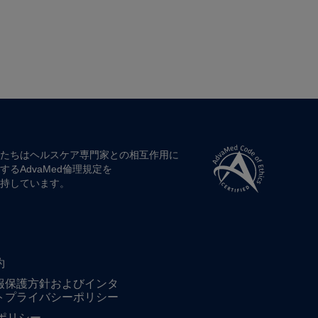
たちは​ヘルスケア専門家との​相互作用に​
する​AdvaMed倫理規定を​
持しています。
約
報保護方針およびインタ
トプライバシーポリシー
ieポリシー