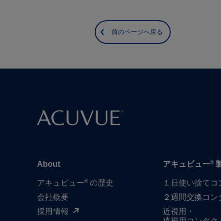
前のページへ戻る
®
About
アキュビュー
®
アキュビュー
の歴史
１日​使い捨て​
会社概要
２週間交換コン
採用情報
近視用・
遠視用コンタク