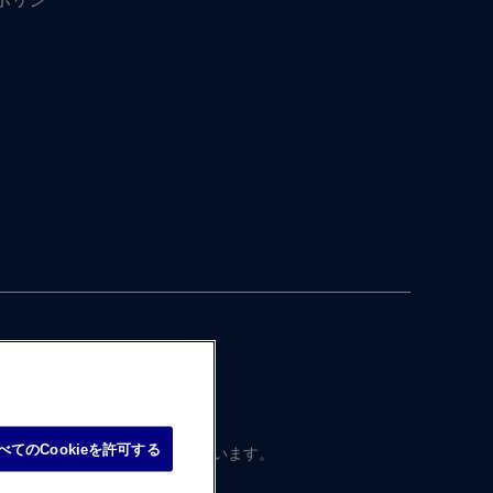
べてのCookieを許可する
本国内向けに​制作・ ​運営されています。