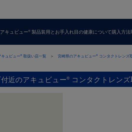
®
ズ
アキュビュー
製品
装用とお手入れ
目の​健康に​ついて
購入方​法
アキュビュー
取扱い店一覧
＞
宮崎県のアキュビュー
コンタクトレンズ
®
®
町付近のアキュビュー
コンタクトレンズ
®