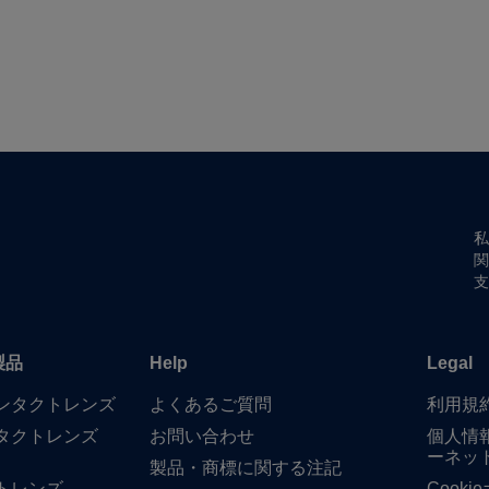
私
関
支
製品
Help
Legal
​コンタクトレンズ
よく​ある​ご質問
利用規
タクトレンズ
お問い​合わせ
個人情
ーネッ
製品・商標に​関する​注記
トレンズ
Cook