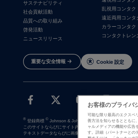
サステナビリティ
乱視用コンタク
社会貢献活動
遠近両用コンタ
品質への​取り組み
カラーコンタク
啓発活動
コンタクトレン
ニュースリリース
重要な​安全情報
Cookie 設定
お客様のプライバ
可能な限り最高のエクスペ
®
©
登録商標
Johnson & Johnson K.K. 1997-2026
善方法を知らせるとともに
ャルメディアの機能や広告
この​サイトならびに​サイト内の​コンテンツは、​ジョンソン
す。詳細（パートナーとの
テキストデータならびに​画像データの​無断転載は​お断り​い