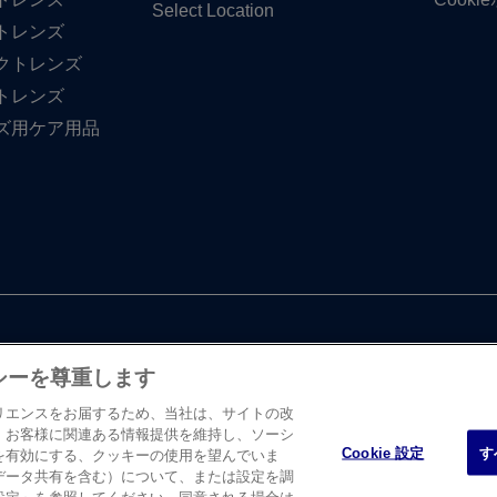
Select Location
トレンズ
クトレンズ
トレンズ
ズ用ケア用品
シーを尊重します
リエンスをお届するため、当社は、サイトの改
、お客様に関連ある情報提供を維持し、ソーシ
Cookie 設定
す
を有効にする、クッキーの使用を望んでいま
・ エンド・ ジョンソン株式会社 ビジョンケア カンパニーに​よって、​日
データ共有を含む）について、または設定を調
たします。