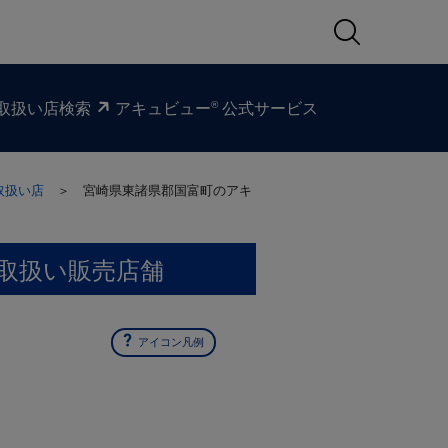
®
取扱い​店検索
アキュビュー
公式サービス
取扱い店
＞ 宮崎県東諸県郡国富町の
アキ
取扱い販売店舗
アイコン凡例