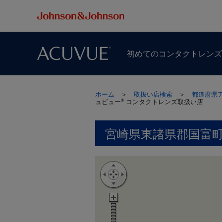
初めての​コンタクトレン
ホーム
＞
取扱い店検索
＞
都道府県
ュビュー
コンタクトレンズ取扱い店
®
宮崎県東諸県郡国富