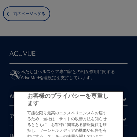
前のページへ戻る
私たちは​ヘルスケア専門家との​相互作用に​関する​
AdvaMed倫理規定を​支持しています。
お客様のプライバシーを尊重し
About
ます
可能な限り最高のエクスペリエンスをお届す
®
アキュビュー
製品
るため、当社は、サイトの改善方法を知らせ
るとともに、お客様に関連ある情報提供を維
持し、ソーシャルメディアの機能や広告を有
Help
効にする、クッキーの使用を望んでいます。