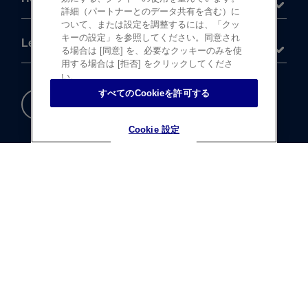
詳細（パートナーとのデータ共有を含む）に
ついて、または設定を調整するには、「クッ
キーの設定」を参照してください。同意され
Legal
る場合は [同意] を、必要なクッキーのみを使
用する場合は [拒否] をクリックしてくださ
い。
すべてのCookieを許可する
重要な​安全情報
Cookie 設定
Cookie 設定
®
©
登録商標
Johnson & Johnson K.K. 1997-2026
この​サイトならびに​サイト内の​コンテンツは、​
ジョンソン・ エンド・ ジョンソン株式会社 ビジョンケア
カンパニーに​よって、​日本国内向けに​制作・ ​
運営されています。
テキストデータならびに​画像データの​無断転載は​お断り​
いたします。