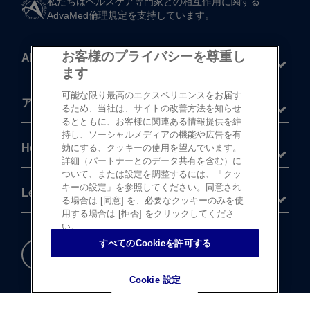
私たちは​ヘルスケア専門家との​相互作用に​関する​
AdvaMed倫理規定を​支持しています。
お客様のプライバシーを尊重し
About
ます
可能な限り最高のエクスペリエンスをお届す
®
アキュビュー
製品
るため、当社は、サイトの改善方法を知らせ
るとともに、お客様に関連ある情報提供を維
持し、ソーシャルメディアの機能や広告を有
Help
効にする、クッキーの使用を望んでいます。
詳細（パートナーとのデータ共有を含む）に
ついて、または設定を調整するには、「クッ
キーの設定」を参照してください。同意され
Legal
る場合は [同意] を、必要なクッキーのみを使
用する場合は [拒否] をクリックしてくださ
い。
すべてのCookieを許可する
重要な​安全情報
Cookie 設定
Cookie 設定