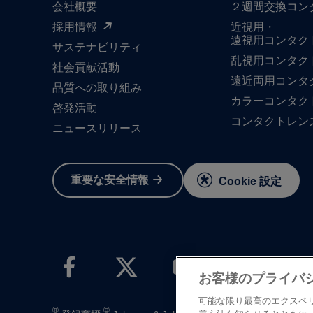
会社概要
２週間交換コン
採用情報
近視用・
遠視用コンタク
サステナビリティ
乱視用コンタク
社会貢献活動
遠近両用コンタ
品質への​取り組み
カラーコンタク
啓発活動
コンタクトレン
ニュースリリース
重要な​安全情報
Cookie 設定
お客様のプライバ
可能な限り最高のエクスペ
®
©