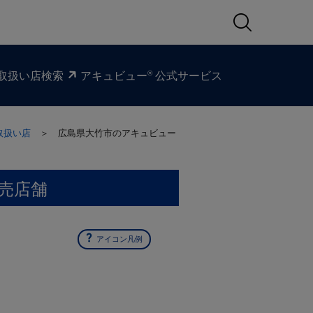
®
取扱い​店検索
アキュビュー
公式サービス
取扱い店
＞ 広島県大竹市の
アキュビュー
売店舗
アイコン凡例