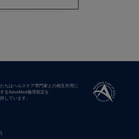
たちは​ヘルスケア専門家との​相互作用に​
する​AdvaMed倫理規定を​
持しています。
約