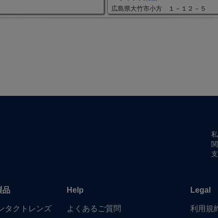
広島県大竹市小方 １－１２－５
私
関
支
製品
Help
Legal
​コンタクトレンズ
よく​ある​ご質問
利用規