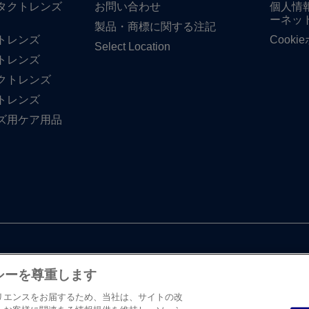
タクトレンズ
お問い​合わせ
個人情
ーネッ
製品・商標に​関する​注記
トレンズ
Cook
Select Location
トレンズ
クトレンズ
トレンズ
ズ用ケア用品
シーを尊重します
リエンスをお届するため、当社は、サイトの改