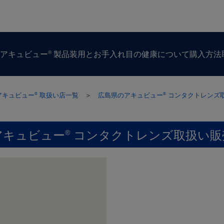
®
ズ
アキュビュー
製品
装用とお手入れ
目の​健康に​ついて
購入方​法
アキュビュー
取扱い店一覧
＞
広島県のアキュビュー
コンタクトレンズ
®
®
アキュビュー
コンタクトレンズ取扱い販
®