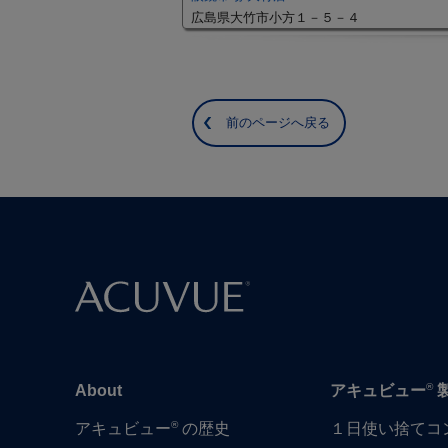
広島県大竹市小方１－５－４
前のページへ戻る
®
About
アキュビュー
®
アキュビュー
の歴史
１日​使い捨て​