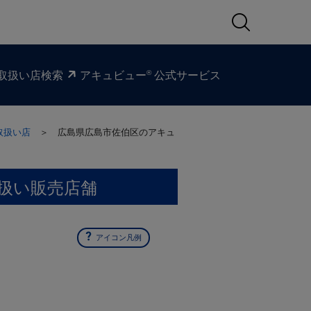
®
取扱い​店検索
アキュビュー
公式サービス
取扱い店
＞ 広島県広島市佐伯区の
アキュ
扱い販売店舗
アイコン凡例