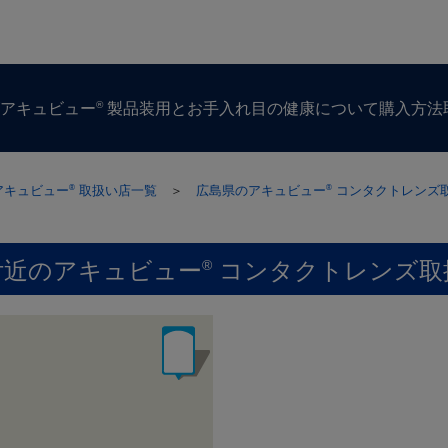
®
ズ
アキュビュー
製品
装用とお手入れ
目の​健康に​ついて
購入方​法
アキュビュー
取扱い店一覧
＞
広島県のアキュビュー
コンタクトレンズ
®
®
付近のアキュビュー
コンタクトレンズ取
®