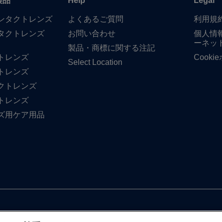
製品
Help
Legal
​コンタクトレンズ
よく​ある​ご質問
利用規
タクトレンズ
お問い​合わせ
個人情
ーネッ
製品・商標に​関する​注記
トレンズ
Cook
Select Location
トレンズ
クトレンズ
トレンズ
ズ用ケア用品