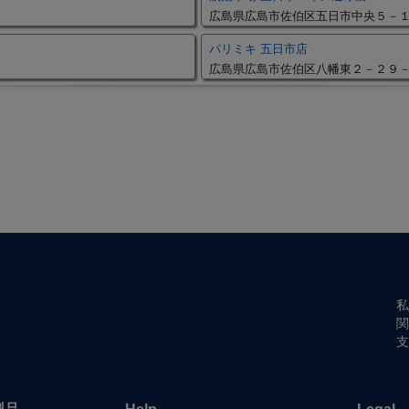
広島県広島市佐伯区五日市中央５－
パリミキ 五日市店
広島県広島市佐伯区八幡東２－２９
私
関
支