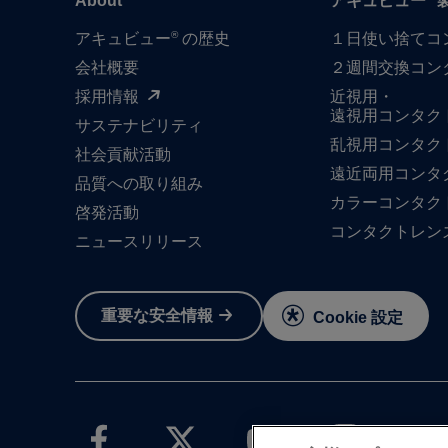
About
アキュビュー
®
アキュビュー
の歴史
１日​使い捨て​
会社概要
２週間交換コン
採用情報
近視用・
遠視用コンタク
サステナビリティ
乱視用コンタク
社会貢献活動
遠近両用コンタ
品質への​取り組み
カラーコンタク
啓発活動
コンタクトレン
ニュースリリース
重要な​安全情報
Cookie 設定