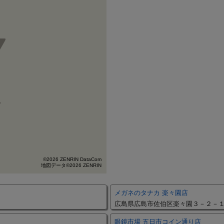
©2026 ZENRIN DataCom
地図データ©2026 ZENRIN
メガネのタナカ 楽々園店
広島県広島市佐伯区楽々園３－２－
眼鏡市場 五日市コイン通り店