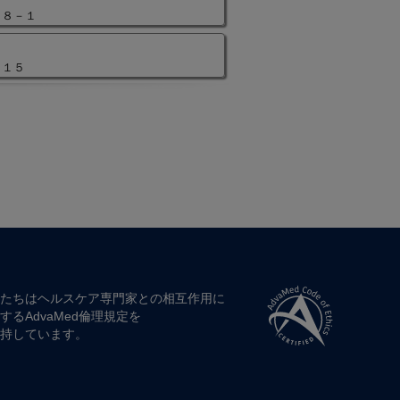
１８－１
－１５
たちは​ヘルスケア専門家との​相互作用に​
する​AdvaMed倫理規定を​
持しています。