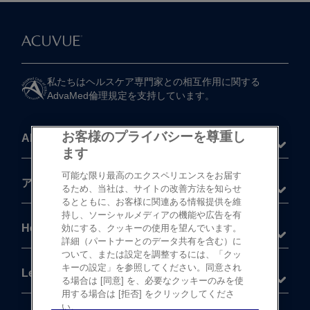
私たちは​ヘルスケア専門家との​相互作用に​関する​
AdvaMed倫理規定を​支持しています。
お客様のプライバシーを尊重し
About
ます
可能な限り最高のエクスペリエンスをお届す
®
アキュビュー
製品
るため、当社は、サイトの改善方法を知らせ
るとともに、お客様に関連ある情報提供を維
持し、ソーシャルメディアの機能や広告を有
Help
効にする、クッキーの使用を望んでいます。
詳細（パートナーとのデータ共有を含む）に
ついて、または設定を調整するには、「クッ
キーの設定」を参照してください。同意され
Legal
る場合は [同意] を、必要なクッキーのみを使
用する場合は [拒否] をクリックしてくださ
い。