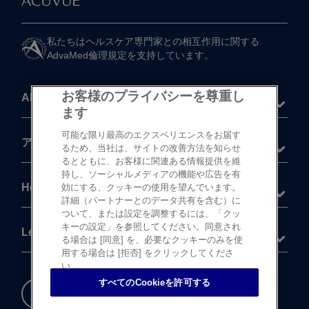
私たちは​ヘルスケア専門家との​相互作用に​関する​
AdvaMed倫理規定を​支持しています。
お客様のプライバシーを尊重し
About
ます
可能な限り最高のエクスペリエンスをお届す
®
アキュビュー
製品
るため、当社は、サイトの改善方法を知らせ
るとともに、お客様に関連ある情報提供を維
持し、ソーシャルメディアの機能や広告を有
Help
効にする、クッキーの使用を望んでいます。
詳細（パートナーとのデータ共有を含む）に
ついて、または設定を調整するには、「クッ
キーの設定」を参照してください。同意され
Legal
る場合は [同意] を、必要なクッキーのみを使
用する場合は [拒否] をクリックしてくださ
い。
すべてのCookieを許可する
重要な​安全情報
Cookie 設定