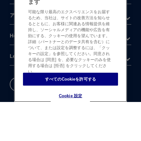
ます
可能な限り最高のエクスペリエンスをお届す
®
アキュビュー
製品
るため、当社は、サイトの改善方法を知らせ
るとともに、お客様に関連ある情報提供を維
持し、ソーシャルメディアの機能や広告を有
Help
効にする、クッキーの使用を望んでいます。
詳細（パートナーとのデータ共有を含む）に
ついて、または設定を調整するには、「クッ
キーの設定」を参照してください。同意され
Legal
る場合は [同意] を、必要なクッキーのみを使
用する場合は [拒否] をクリックしてくださ
い。
すべてのCookieを許可する
重要な​安全情報
Cookie 設定
Cookie 設定
®
©
登録商標
Johnson & Johnson K.K. 1997-2026
この​サイトならびに​サイト内の​コンテンツは、​