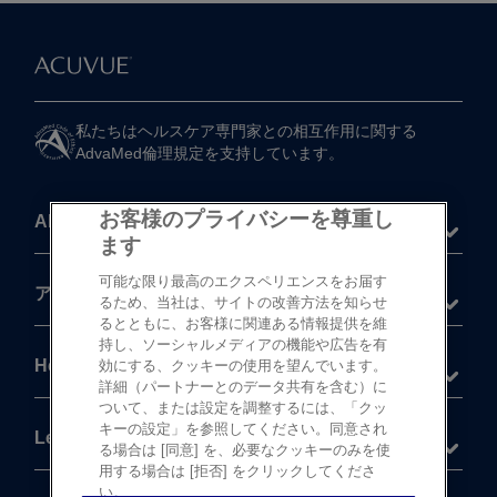
私たちは​ヘルスケア専門家との​相互作用に​関する​
AdvaMed倫理規定を​支持しています。
お客様のプライバシーを尊重し
About
ます
可能な限り最高のエクスペリエンスをお届す
®
アキュビュー
製品
るため、当社は、サイトの改善方法を知らせ
るとともに、お客様に関連ある情報提供を維
持し、ソーシャルメディアの機能や広告を有
Help
効にする、クッキーの使用を望んでいます。
詳細（パートナーとのデータ共有を含む）に
ついて、または設定を調整するには、「クッ
キーの設定」を参照してください。同意され
Legal
る場合は [同意] を、必要なクッキーのみを使
用する場合は [拒否] をクリックしてくださ
い。