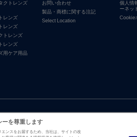
タクトレンズ
お問い​合わせ
個人情
ーネッ
製品・商標に​関する​注記
トレンズ
Cook
Select Location
トレンズ
クトレンズ
トレンズ
ズ用ケア用品
シーを尊重します
リエンスをお届するため、当社は、サイトの改