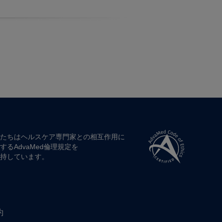
たちは​ヘルスケア専門家との​相互作用に​
する​AdvaMed倫理規定を​
持しています。
約