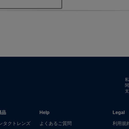
私
関
支
製品
Help
Legal
​コンタクトレンズ
よく​ある​ご質問
利用規