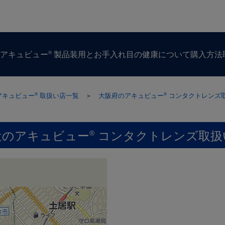
®
ズ
アキュビュー
製品
装用とお手入れ
目の​健康に​ついて
購入方​法
アキュビュー
取扱い店一覧
＞
大阪府のアキュビュー
コンタクトレンズ
®
®
近のアキュビュー
コンタクトレンズ取扱
®