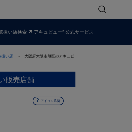
®
取扱い​店検索
アキュビュー
公式サービス
取扱い店
＞ 大阪府大阪市旭区の
アキュビ
い販売店舗
アイコン凡例