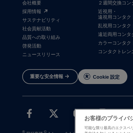
会社概要
２週間交換コン
採用情報
近視用・
遠視用コンタク
サステナビリティ
乱視用コンタク
社会貢献活動
遠近両用コンタ
品質への​取り組み
カラーコンタク
啓発活動
コンタクトレン
ニュースリリース
重要な​安全情報
Cookie 設定
お客様のプライバ
可能な限り最高のエクスペ
®
©