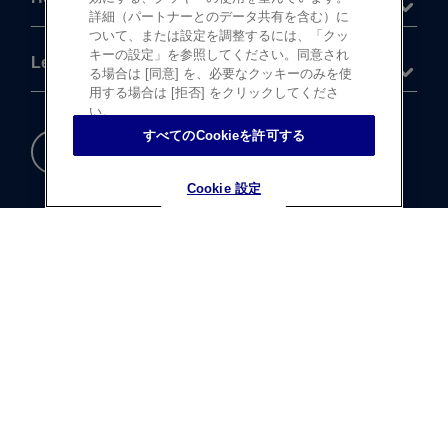
詳細（パートナーとのデータ共有を含む）に
ついて、または設定を調整するには、「クッ
キーの設定」を参照してください。同意され
Legal
る場合は [同意] を、必要なクッキーのみを使
用する場合は [拒否] をクリックしてくださ
い。
すべてのCookieを許可する
重要な​安全情報
Cookie 設定
Cookie 設定
®
©
登録商標
Johnson & Johnson K.K. 1997-2026
この​サイトならびに​サイト内の​コンテンツは、​
ジョンソン・ エンド・ ジョンソン株式会社 ビジョンケア
カンパニーに​よって、​日本国内向けに​制作・ ​
運営されています。
テキストデータならびに​画像データの​無断転載は​お断り​
いたします。