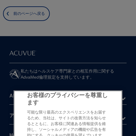
前のページへ戻る
私たちは​ヘルスケア専門家との​相互作用に​関する​
AdvaMed倫理規定を​支持しています。
お客様のプライバシーを尊重し
About
ます
可能な限り最高のエクスペリエンスをお届す
®
アキュビュー
製品
るため、当社は、サイトの改善方法を知らせ
るとともに、お客様に関連ある情報提供を維
持し、ソーシャルメディアの機能や広告を有
Help
効にする、クッキーの使用を望んでいます。