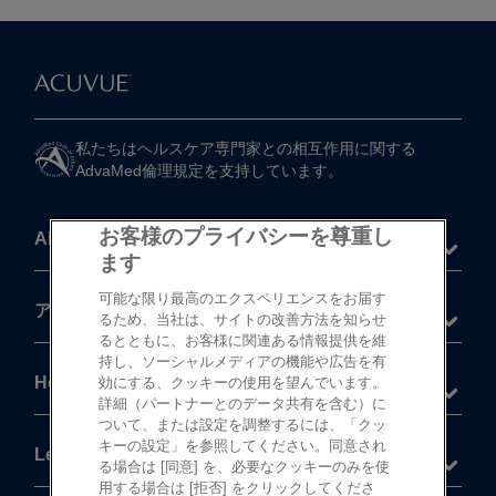
私たちは​ヘルスケア専門家との​相互作用に​関する​
AdvaMed倫理規定を​支持しています。
お客様のプライバシーを尊重し
About
ます
可能な限り最高のエクスペリエンスをお届す
®
アキュビュー
製品
るため、当社は、サイトの改善方法を知らせ
るとともに、お客様に関連ある情報提供を維
持し、ソーシャルメディアの機能や広告を有
Help
効にする、クッキーの使用を望んでいます。
詳細（パートナーとのデータ共有を含む）に
ついて、または設定を調整するには、「クッ
キーの設定」を参照してください。同意され
Legal
る場合は [同意] を、必要なクッキーのみを使
用する場合は [拒否] をクリックしてくださ