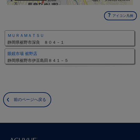
650m
アイコン凡例
ＭＵＲＡＭＡＴＳＵ
静岡県裾野市深良 ８０４－１
眼鏡市場 裾野店
静岡県裾野市伊豆島田８４１－５
前のページへ戻る