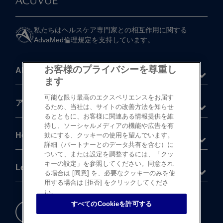
私たちは​ヘルスケア専門家との​相互作用に​関する​
AdvaMed倫理規定を​支持しています。
お客様のプライバシーを尊重し
About
ます
可能な限り最高のエクスペリエンスをお届す
®
アキュビュー
製品
るため、当社は、サイトの改善方法を知らせ
るとともに、お客様に関連ある情報提供を維
持し、ソーシャルメディアの機能や広告を有
Help
効にする、クッキーの使用を望んでいます。
詳細（パートナーとのデータ共有を含む）に
ついて、または設定を調整するには、「クッ
キーの設定」を参照してください。同意され
Legal
る場合は [同意] を、必要なクッキーのみを使
用する場合は [拒否] をクリックしてくださ
い。
すべてのCookieを許可する
重要な​安全情報
Cookie 設定