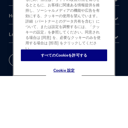
るとともに、お客様に関連ある情報提供を維
持し、ソーシャルメディアの機能や広告を有
Help
効にする、クッキーの使用を望んでいます。
詳細（パートナーとのデータ共有を含む）に
ついて、または設定を調整するには、「クッ
キーの設定」を参照してください。同意され
Legal
る場合は [同意] を、必要なクッキーのみを使
用する場合は [拒否] をクリックしてくださ
い。
すべてのCookieを許可する
重要な​安全情報
Cookie 設定
Cookie 設定
®
©
登録商標
Johnson & Johnson K.K. 1997-2026
この​サイトならびに​サイト内の​コンテンツは、​
ジョンソン・ エンド・ ジョンソン株式会社 ビジョンケア
カンパニーに​よって、​日本国内向けに​制作・ ​
運営されています。