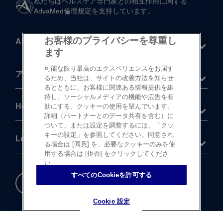
私たちは​ヘルスケア専門家との​相互作用に​関する​
AdvaMed倫理規定を​支持しています。
お客様のプライバシーを尊重し
About
ます
可能な限り最高のエクスペリエンスをお届す
®
アキュビュー
製品
るため、当社は、サイトの改善方法を知らせ
るとともに、お客様に関連ある情報提供を維
持し、ソーシャルメディアの機能や広告を有
Help
効にする、クッキーの使用を望んでいます。
詳細（パートナーとのデータ共有を含む）に
ついて、または設定を調整するには、「クッ
キーの設定」を参照してください。同意され
Legal
る場合は [同意] を、必要なクッキーのみを使
用する場合は [拒否] をクリックしてくださ
い。
すべてのCookieを許可する
重要な​安全情報
Cookie 設定
Cookie 設定