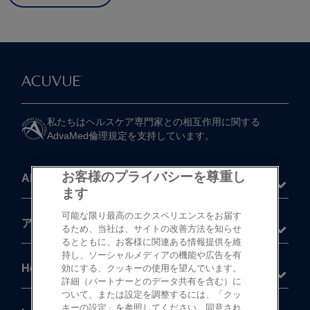
私たちは​ヘルスケア専門家との​相互作用に​関する​
AdvaMed倫理規定を​支持しています。
お客様のプライバシーを尊重し
About
ます
可能な限り最高のエクスペリエンスをお届す
®
アキュビュー
製品
るため、当社は、サイトの改善方法を知らせ
るとともに、お客様に関連ある情報提供を維
持し、ソーシャルメディアの機能や広告を有
Help
効にする、クッキーの使用を望んでいます。
詳細（パートナーとのデータ共有を含む）に
ついて、または設定を調整するには、「クッ
キーの設定」を参照してください。同意され