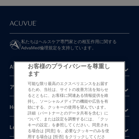
私たちは​ヘルスケア専門家との​相互作用に​関する​
AdvaMed倫理規定を​支持しています。
お客様のプライバシーを尊重し
About
ます
可能な限り最高のエクスペリエンスをお届す
®
アキュビュー
製品
るため、当社は、サイトの改善方法を知らせ
るとともに、お客様に関連ある情報提供を維
持し、ソーシャルメディアの機能や広告を有
Help
効にする、クッキーの使用を望んでいます。
詳細（パートナーとのデータ共有を含む）に
ついて、または設定を調整するには、「クッ
キーの設定」を参照してください。同意され
Legal
る場合は [同意] を、必要なクッキーのみを使
用する場合は [拒否] をクリックしてくださ