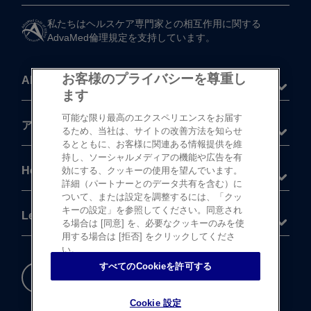
私たちは​ヘルスケア専門家との​相互作用に​関する​
AdvaMed倫理規定を​支持しています。
お客様のプライバシーを尊重し
About
ます
可能な限り最高のエクスペリエンスをお届す
®
アキュビュー
製品
るため、当社は、サイトの改善方法を知らせ
るとともに、お客様に関連ある情報提供を維
持し、ソーシャルメディアの機能や広告を有
Help
効にする、クッキーの使用を望んでいます。
詳細（パートナーとのデータ共有を含む）に
ついて、または設定を調整するには、「クッ
キーの設定」を参照してください。同意され
Legal
る場合は [同意] を、必要なクッキーのみを使
用する場合は [拒否] をクリックしてくださ
い。
すべてのCookieを許可する
重要な​安全情報
Cookie 設定
Cookie 設定