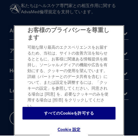
私たちは​ヘルスケア専門家との​相互作用に​関する​
AdvaMed倫理規定を​支持しています。
お客様のプライバシーを尊重し
About
ます
可能な限り最高のエクスペリエンスをお届す
®
アキュビュー
製品
るため、当社は、サイトの改善方法を知らせ
るとともに、お客様に関連ある情報提供を維
持し、ソーシャルメディアの機能や広告を有
Help
効にする、クッキーの使用を望んでいます。
詳細（パートナーとのデータ共有を含む）に
ついて、または設定を調整するには、「クッ
キーの設定」を参照してください。同意され
Legal
る場合は [同意] を、必要なクッキーのみを使
用する場合は [拒否] をクリックしてくださ
い。
すべてのCookieを許可する
重要な​安全情報
Cookie 設定
Cookie 設定