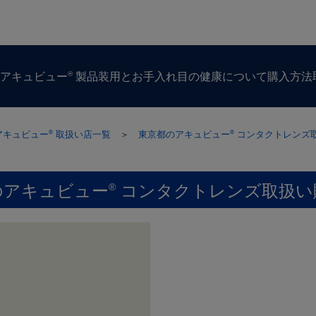
®
ズ
アキュビュー
製品
装用とお手入れ
目の​健康に​ついて
購入方​法
アキュビュー
取扱い店一覧
＞
東京都のアキュビュー
コンタクトレンズ
®
®
のアキュビュー
コンタクトレンズ取扱い
®