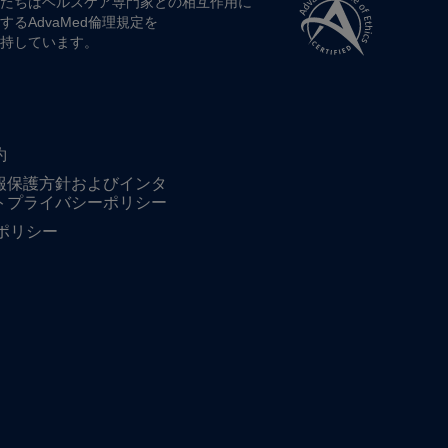
たちは​ヘルスケア専門家との​相互作用に​
する​AdvaMed倫理規定を​
持しています。
約
報保護方針およびインタ
トプライバシーポリシー
ieポリシー