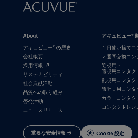
®
About
アキュビュー
®
アキュビュー
の歴史
１日​使い捨て​
会社概要
２週間交換コン
採用情報
近視用・
遠視用コンタク
サステナビリティ
乱視用コンタク
社会貢献活動
遠近両用コンタ
品質への​取り組み
カラーコンタク
啓発活動
コンタクトレン
ニュースリリース
重要な​安全情報
Cookie 設定