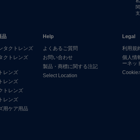
私
関
支
製品
Help
Legal
​コンタクトレンズ
よく​ある​ご質問
利用規
タクトレンズ
お問い​合わせ
個人情
ーネッ
製品・商標に​関する​注記
トレンズ
Cook
Select Location
トレンズ
クトレンズ
トレンズ
ズ用ケア用品