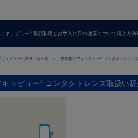
®
ズ
アキュビュー
製品
装用とお手入れ
目の​健康に​ついて
購入方​法
アキュビュー
取扱い店一覧
＞
東京都のアキュビュー
コンタクトレンズ
®
®
アキュビュー
コンタクトレンズ取扱い販
®