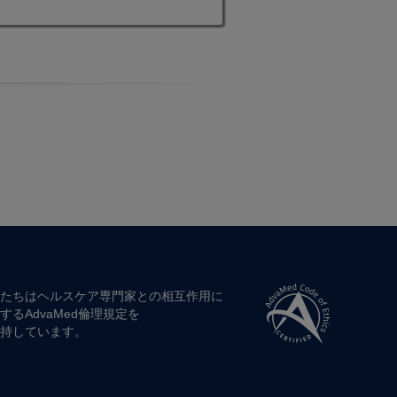
２
たちは​ヘルスケア専門家との​相互作用に​
する​AdvaMed倫理規定を​
持しています。