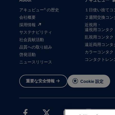
About
アキュビュー
®
アキュビュー
の歴史
１日​使い捨て​
会社概要
２週間交換コン
採用情報
近視用・
遠視用コンタク
サステナビリティ
乱視用コンタク
社会貢献活動
遠近両用コンタ
品質への​取り組み
カラーコンタク
啓発活動
コンタクトレン
ニュースリリース
重要な​安全情報
Cookie 設定