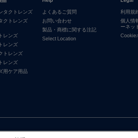
製品
Help
Legal
​コンタクトレンズ
よく​ある​ご質問
利用規
タクトレンズ
お問い​合わせ
個人情
ーネッ
製品・商標に​関する​注記
トレンズ
Cook
Select Location
トレンズ
クトレンズ
トレンズ
ズ用ケア用品