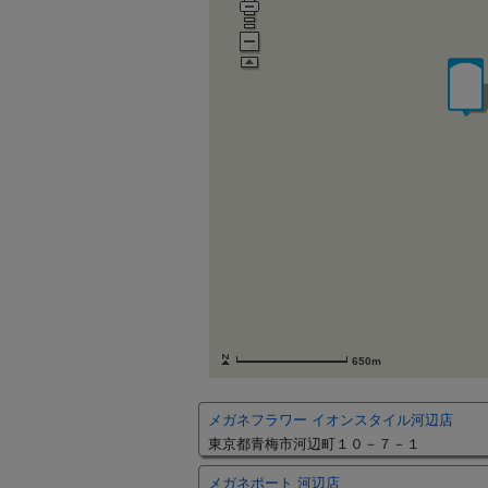
650m
メガネフラワー イオンスタイル河辺店
東京都青梅市河辺町１０－７－１
メガネポート 河辺店